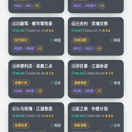
#动作
#4K
+
3
#科幻
#连载中
+
3
56:16
99:50
我的副驾 · 都市冒险录
暮光合约 · 灵魂交换
KR
KR
92.5K
2024-01-19
9.0
92K
2024-07-11
8.0
综艺娱乐
韩国
经典回顾
韩国
#喜剧
#独播
+
3
#科幻
#杜比
+
3
52:28
99:41
海岸便利店 · 凌晨三点
黑帮往事 · 江湖余波
JP
HK
90.8K
2024-05-05
7.8
90.6K
2023-03-25
7.9
海量片库
日本
悬疑推理
香港
#治愈
#热播
+
3
#犯罪
#热播
+
3
99:48
99:55
拳头与玫瑰 · 江湖恩怨
流星之夜 · 许愿计划
KR
JP
89.8K
2023-12-15
8.3
89.5K
2024-08-12
8.8
连载追更
韩国
家庭温情
日本