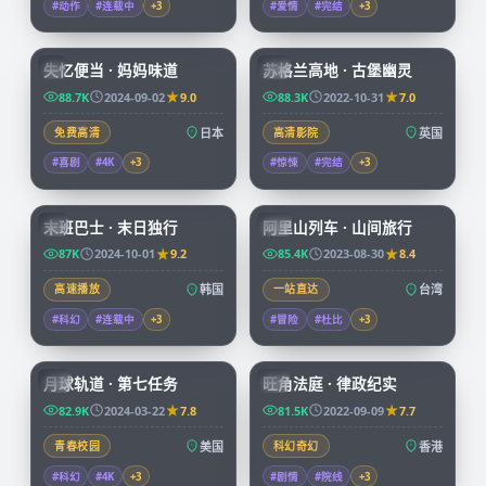
#动作
#连载中
+
3
#爱情
#完结
+
3
59:19
99:39
失忆便当 · 妈妈味道
苏格兰高地 · 古堡幽灵
JP
CN
88.7K
2024-09-02
9.0
88.3K
2022-10-31
7.0
免费高清
日本
高清影院
英国
#喜剧
#4K
+
3
#惊悚
#完结
+
3
99:15
59:04
末班巴士 · 末日独行
阿里山列车 · 山间旅行
KR
TW
87K
2024-10-01
9.2
85.4K
2023-08-30
8.4
高速播放
韩国
一站直达
台湾
#科幻
#连载中
+
3
#冒险
#杜比
+
3
99:57
45:15
月球轨道 · 第七任务
旺角法庭 · 律政纪实
CN
HK
82.9K
2024-03-22
7.8
81.5K
2022-09-09
7.7
青春校园
美国
科幻奇幻
香港
#科幻
#4K
+
3
#剧情
#院线
+
3