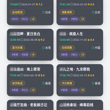
62K
2024-01-07
7.2
61.3K
2024-03-30
8.9
运动竞技
日本
观影榜单
日本
#科幻
#杜比
+
3
#剧情
#院线
+
3
99:21
91:43
凤梨田畔 · 夏日告白
棋圣 · 棋盘人生
TW
CN
60.9K
2022-08-08
9.2
60.8K
2022-11-05
8.4
蓝光合集
台湾
在线观看
中国
#爱情
#独播
+
3
#剧情
#高分
+
3
92:58
99:59
离岛追凶 · 海上密室
弹丸之地 · 九龙密档
HK
HK
59.4K
2024-06-18
8.4
58.7K
2022-04-15
6.9
动作热血
香港
今日新增
香港
#悬疑
#杜比
+
3
#悬疑
#独播
+
3
70:07
52:09
茶餐厅恋曲 · 老板娘日记
边境检查站 · 缉毒前线
HK
CN