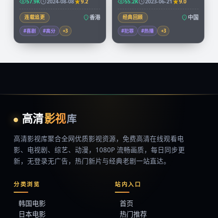
57.9K
2024-08-08
9.2
55.2K
2023-06-21
9.0
连载追更
香港
经典回顾
中国
#喜剧
#高分
+
3
#犯罪
#热播
+
3
高清
影视
库
高清影视库
聚合全网优质影视资源，
免费高清在线观看
电
影、电视剧、综艺、动漫，1080P 流畅画质，每日同步更
新，无登录无广告，热门新片与经典老剧一站直达。
分类浏览
站内入口
韩国电影
首页
日本电影
热门推荐