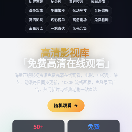
历史古装
纪录片
青春校园
家庭温情
战争军事
犯罪警匪
运动竞技
音乐歌舞
高清影院
观影榜单
高清剧场
免费看剧
海量片库
一站直达
蓝光合集
高清影视库
高清影视库
「
免费高清在线观看
」
海量正版影视资源
免费高清在线观看
，电影、电视剧、综
艺、动漫每日同步更新，1080P 流畅画质，免登录无广
告，热门新片与经典老剧一站直达
随机观看
50+
免费