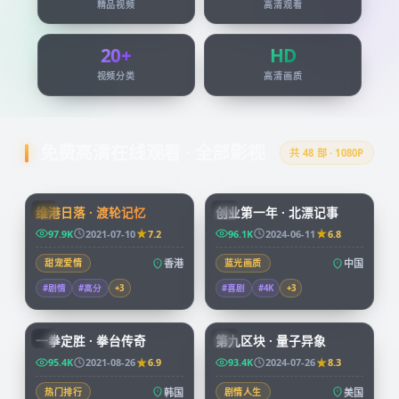
精品视频
高清观看
20+
HD
视频分类
高清画质
免费高清在线观看 · 全部影视
共
48
部 · 1080P
99:24
45:51
维港日落 · 渡轮记忆
创业第一年 · 北漂记事
HK
CN
97.9K
2021-07-10
7.2
96.1K
2024-06-11
6.8
甜宠爱情
香港
蓝光画质
中国
#剧情
#高分
+
3
#喜剧
#4K
+
3
96:07
99:49
一拳定胜 · 拳台传奇
第九区块 · 量子异象
KR
CN
95.4K
2021-08-26
6.9
93.4K
2024-07-26
8.3
热门排行
韩国
剧情人生
美国