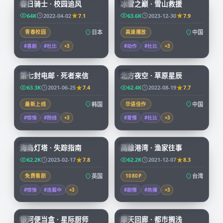
春日骑士 · 校园追风
冰雪之巅 · 雪山救援
JP
CN
64K
2022-04-02
7.1
63.6K
2023-12-30
7.9
青春校园
日本
高速播放
中国
#喜剧
#杜比
+
3
#动作
#杜比
+
3
99:14
99:01
第七封电邮 · 死者来信
北方夜空 · 草原星辰
KR
CN
63.3K
2021-06-25
7.4
62.4K
2022-08-19
7.7
最新上线
韩国
华语佳作
中国
#惊悚
#院线
+
3
#爱情
#杜比
+
3
99:30
99:55
海岛灯塔 · 失踪指南
高雄港湾 · 渔家往事
CN
TW
62.2K
2023-02-17
7.8
62.2K
2021-12-07
8.3
免费看剧
英国
1080P
台湾
#惊悚
#连载中
+
3
#剧情
#热播
+
3
59:46
45:37
银河便当盒 · 星际厨师
摩天回廊 · 都市搁浅
JP
JP