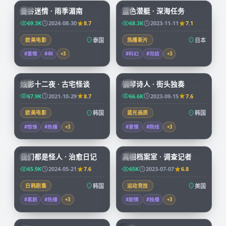
曼谷迷情 · 雨季湄南
蓝色潜艇 · 深海任务
CN
JP
69.3K
2024-08-30
8.7
68.3K
2023-11-11
7.1
欧美电影
泰国
热播新片
日本
#爱情
#4K
+
3
#科幻
#完结
+
3
99:25
67:32
烛影十二夜 · 古宅怪谈
钢琴诗人 · 街头独奏
KR
KR
67.9K
2021-10-29
8.7
66.6K
2023-09-15
7.6
欧美电影
韩国
蓝光画质
韩国
#惊悚
#热播
+
3
#爱情
#院线
+
3
66:08
50:05
我们都是怪人 · 治愈日记
真相档案室 · 调查记者
KR
CN
65.9K
2024-05-21
7.6
65K
2023-07-07
6.8
日韩剧集
韩国
运动竞技
美国
#喜剧
#热播
+
3
#剧情
#独播
+
3
73:38
99:34