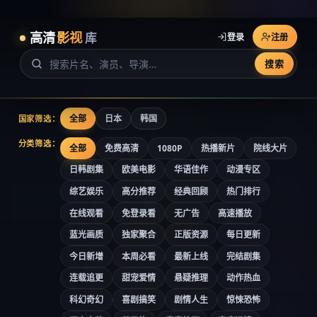
高清
影视
库
登录
注册
搜索
全部
日本
韩国
国家筛选：
分类筛选：
全部
免费高清
1080P
热播新片
院线大片
日韩剧集
欧美电影
华语佳作
动漫专区
综艺娱乐
高分推荐
经典回顾
热门排行
在线观看
免登录看
无广告
高速播放
蓝光画质
独家聚合
正版资源
每日更新
今日新增
本周必看
最新上线
完结剧集
连载追更
甜宠爱情
悬疑推理
动作热血
科幻奇幻
喜剧搞笑
剧情人生
惊悚恐怖