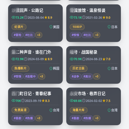
沙漠回声 · 公路记
雪国旅馆 · 温泉怪谈
CN
JP
73.2K
2023-08-04
8.9
73.1K
2021-02-26
9.0
纪录片
美国
1080P
日本
#冒险
#杜比
+
3
#惊悚
#杜比
+
3
72:34
99:04
第二种声音 · 谁在门外
暗号 · 战国秘录
KR
JP
72.9K
2024-03-09
8.9
70.9K
2024-08-23
7.0
热播新片
韩国
历史古装
日本
#惊悚
#连载中
+
3
#战争
#高分
+
3
70:38
99:47
西门町日记 · 青春纪事
永安市场 · 巷弄日记
TW
TW
70K
2023-09-19
8.3
69.8K
2024-02-02
7.5
免费高清
台湾
海量片库
台湾
#喜剧
#热播
+
3
#喜剧
#热播
+
3
99:03
45:53