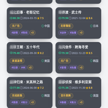
99:17
99:29
城北旧事 · 老街记忆
寒桥渡 · 武士传
CN
JP
80.3K
2024-03-15
7.5
79.9K
2021-12-04
8.6
无广告
中国
犯罪警匪
日本
#剧情
#院线
+
3
#战争
#独播
+
3
69:14
97:58
黑帮王朝 · 五十年代
海风信件 · 跨海寻爱
CN
KR
79.4K
2022-09-30
8.2
79.3K
2022-12-23
8.5
家庭温情
美国
无广告
韩国
#犯罪
#4K
+
3
#爱情
#热播
+
3
58:31
68:22
厨神归来 · 米其林之路
雾都侦探 · 维多利亚案
KR
CN
77.8K
2024-06-08
7.2
75.3K
2023-11-30
8.8
完结剧集
韩国
音乐歌舞
英国
#喜剧
#高分
+
3
#悬疑
#高分
+
3
99:40
99:36